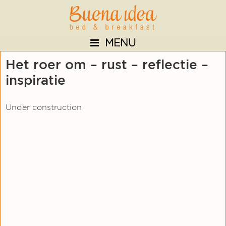
Skip
Skip
Skip
to
to
to
primary
main
footer
MENU
navigation
content
Het roer om – rust – reflectie –
inspiratie
Under construction