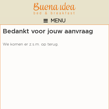
Skip
Skip
Skip
to
to
to
primary
main
footer
MENU
navigation
content
Bedankt voor jouw aanvraag
We komen er z.s.m. op terug.